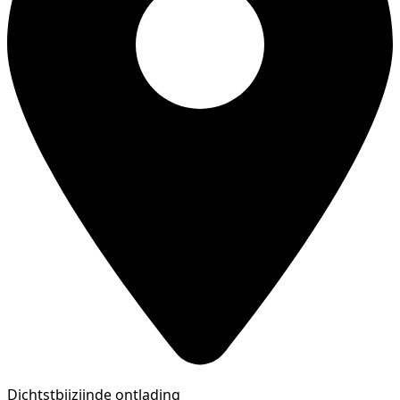
Dichtstbijzijnde ontlading