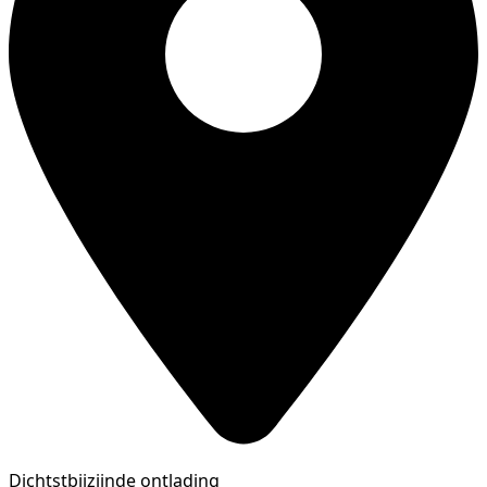
Dichtstbijzijnde ontlading