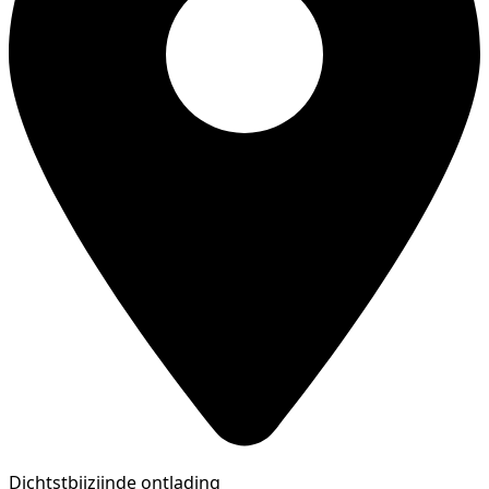
Dichtstbijzijnde ontlading