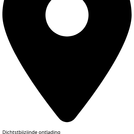
Dichtstbijzijnde ontlading