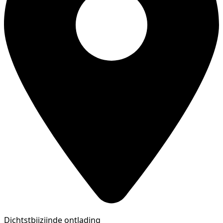
Dichtstbijzijnde ontlading