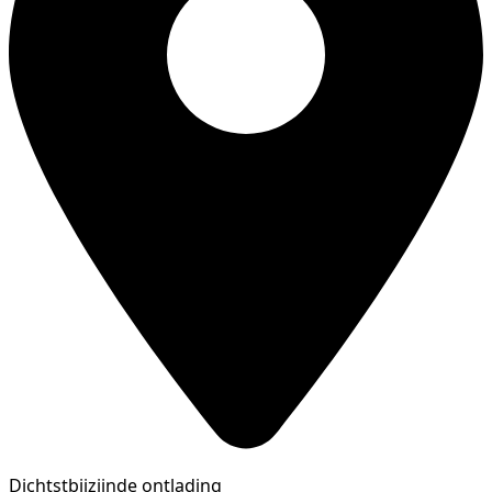
Dichtstbijzijnde ontlading