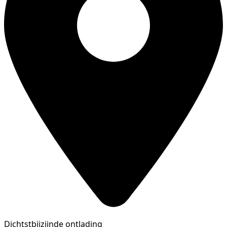
Dichtstbijzijnde ontlading