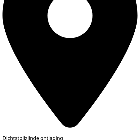
Dichtstbijzijnde ontlading