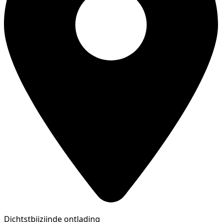
Dichtstbijzijnde ontlading