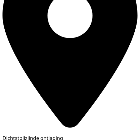
Dichtstbijzijnde ontlading