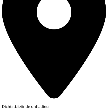
Dichtstbijzijnde ontlading