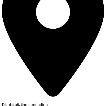
Dichtstbijzijnde ontlading