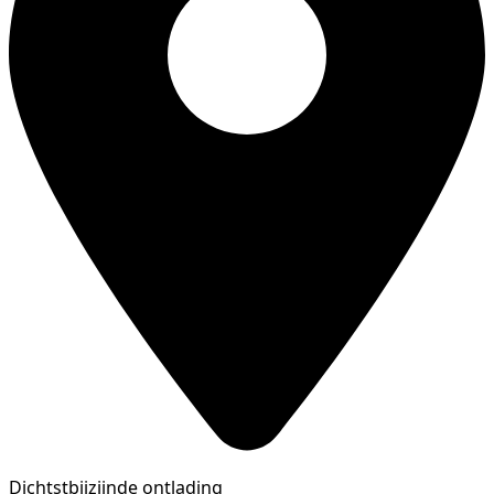
Dichtstbijzijnde ontlading