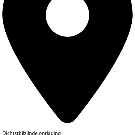
Dichtstbijzijnde ontlading