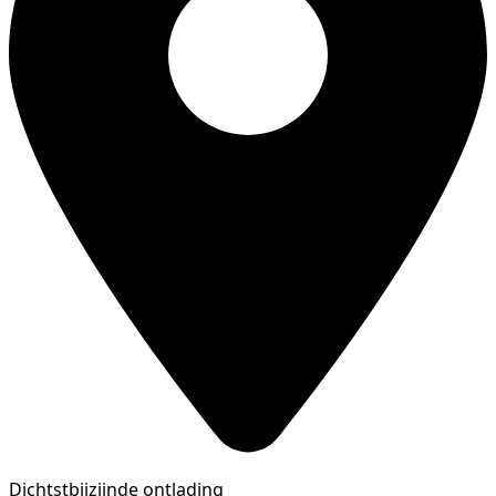
Dichtstbijzijnde ontlading