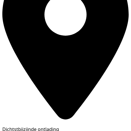
Dichtstbijzijnde ontlading