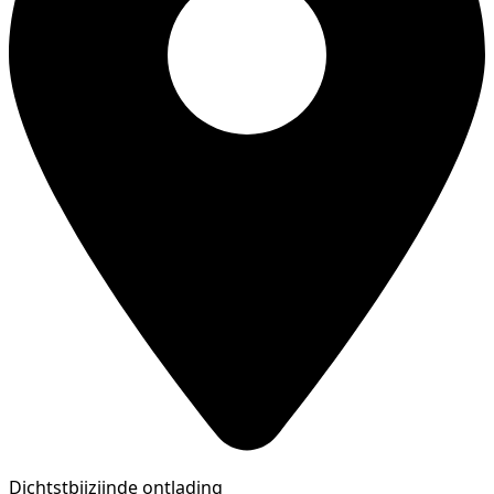
Dichtstbijzijnde ontlading