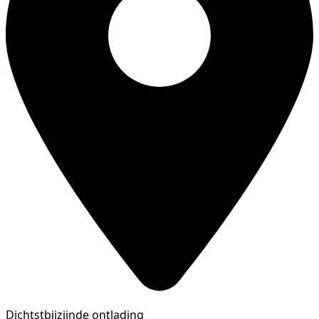
Dichtstbijzijnde ontlading