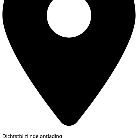
Dichtstbijzijnde ontlading