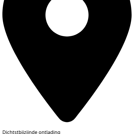
Dichtstbijzijnde ontlading