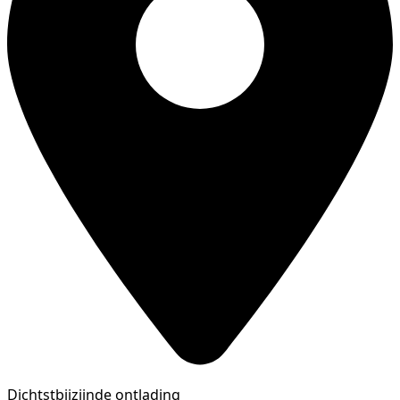
Dichtstbijzijnde ontlading