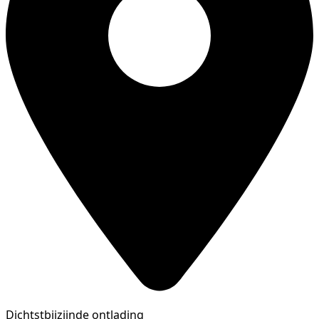
Dichtstbijzijnde ontlading