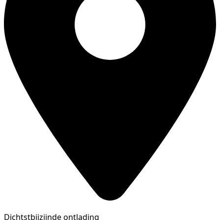
Dichtstbijzijnde ontlading