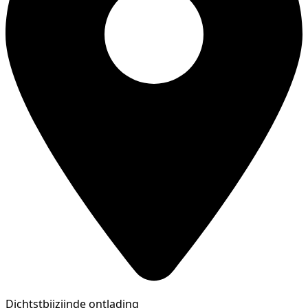
Dichtstbijzijnde ontlading