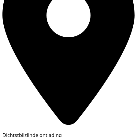
Dichtstbijzijnde ontlading