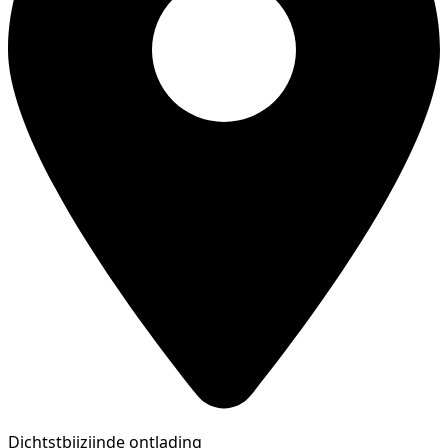
Dichtstbijzijnde ontlading