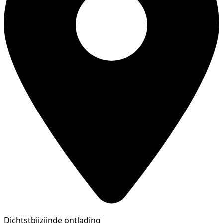
Dichtstbijzijnde ontlading