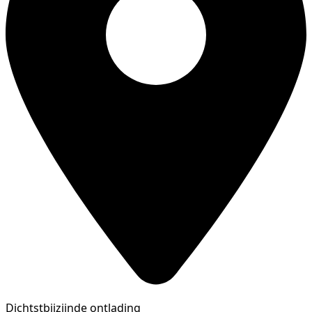
Dichtstbijzijnde ontlading