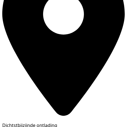
Dichtstbijzijnde ontlading