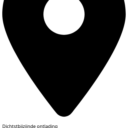
Dichtstbijzijnde ontlading