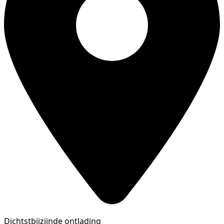
Dichtstbijzijnde ontlading