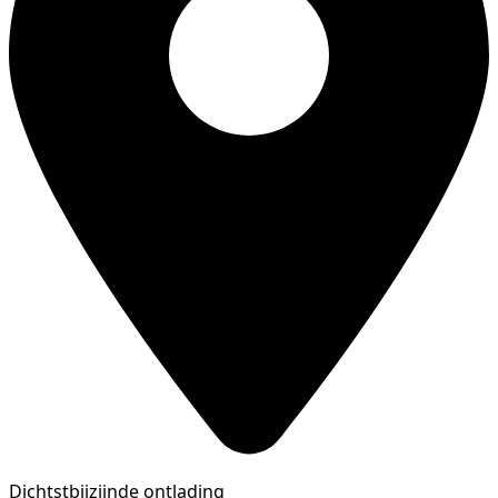
Dichtstbijzijnde ontlading