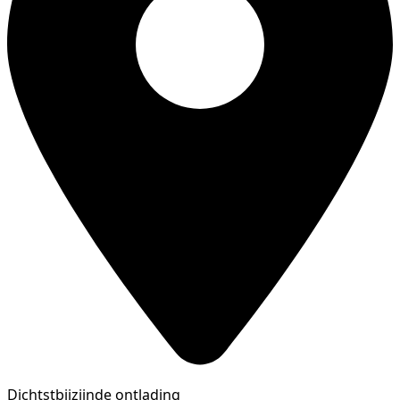
Dichtstbijzijnde ontlading