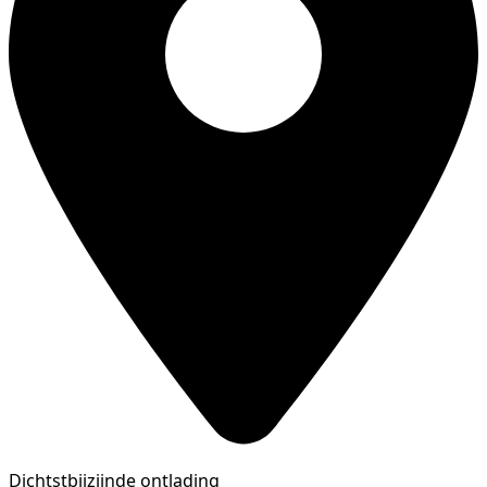
Dichtstbijzijnde ontlading