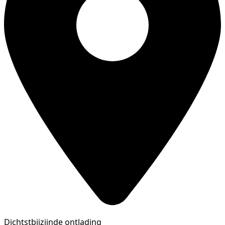
Dichtstbijzijnde ontlading