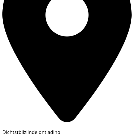
Dichtstbijzijnde ontlading