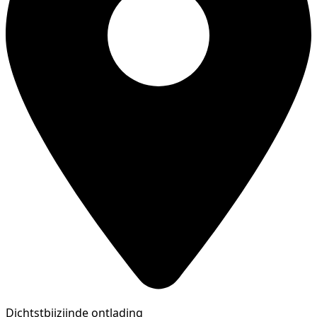
Dichtstbijzijnde ontlading