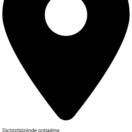
Dichtstbijzijnde ontlading