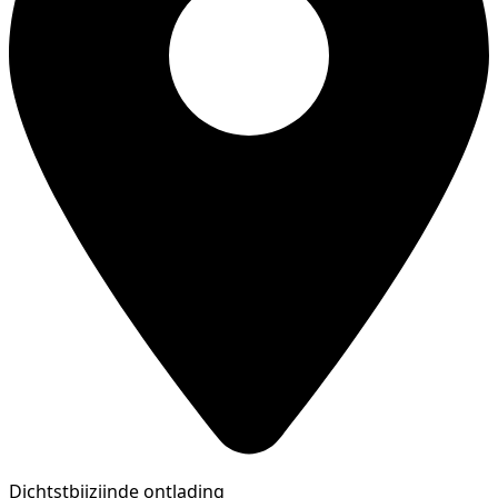
Dichtstbijzijnde ontlading