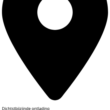
Dichtstbijzijnde ontlading