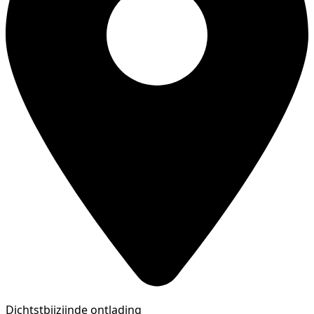
Dichtstbijzijnde ontlading