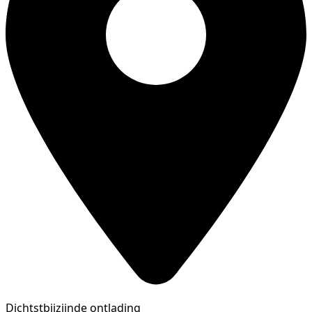
Dichtstbijzijnde ontlading