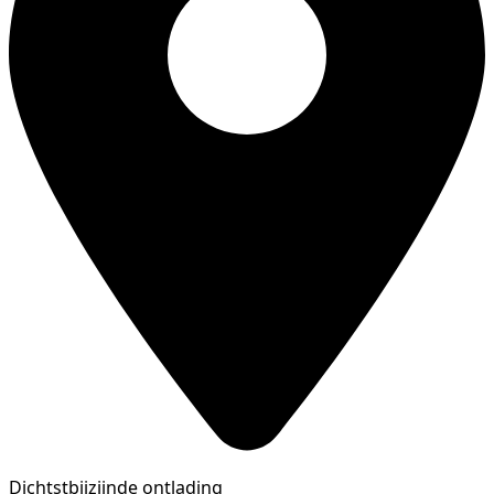
Dichtstbijzijnde ontlading