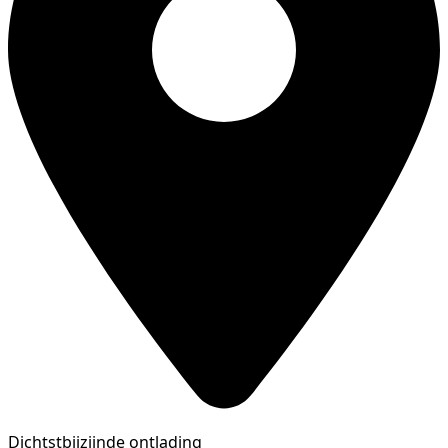
Dichtstbijzijnde ontlading