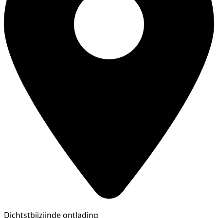
Dichtstbijzijnde ontlading