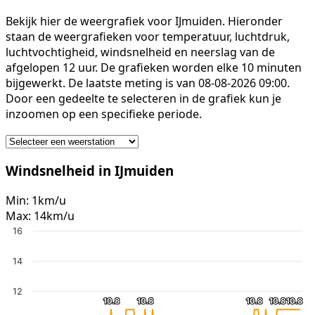
Bekijk hier de weergrafiek voor IJmuiden. Hieronder
staan de weergrafieken voor temperatuur, luchtdruk,
luchtvochtigheid, windsnelheid en neerslag van de
afgelopen 12 uur. De grafieken worden elke 10 minuten
bijgewerkt. De laatste meting is van 08-08-2026 09:00.
Door een gedeelte te selecteren in de grafiek kun je
inzoomen op een specifieke periode.
Windsnelheid in IJmuiden
Min:
1km/u
Max:
14km/u
16
14
12
10.8
10.8
10.8
10.8
10.8
10.8
10.8
10.8
10.8
10.8