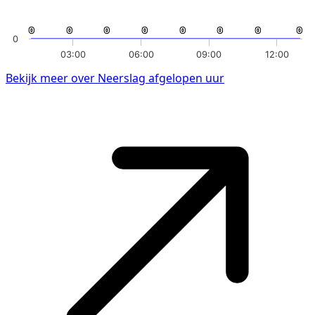
0
0
0
0
0
0
0
0
0
0
0
0
0
0
0
0
0
03:00
06:00
09:00
12:00
Bekijk meer over Neerslag afgelopen uur