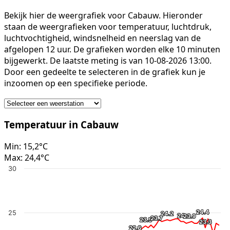
Bekijk hier de weergrafiek voor Cabauw. Hieronder
staan de weergrafieken voor temperatuur, luchtdruk,
luchtvochtigheid, windsnelheid en neerslag van de
afgelopen 12 uur. De grafieken worden elke 10 minuten
bijgewerkt. De laatste meting is van 10-08-2026 13:00.
Door een gedeelte te selecteren in de grafiek kun je
inzoomen op een specifieke periode.
Temperatuur in Cabauw
Min:
15,2°C
Max:
24,4°C
30
24.4
24.4
25
24.2
24.2
24
24
23.9
23.9
23.7
23.7
23.5
23.5
23.3
23.3
22.6
22.6