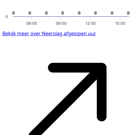
0
0
0
0
0
0
0
0
0
0
0
0
0
0
0
0
0
06:00
09:00
12:00
15:00
Bekijk meer over Neerslag afgelopen uur