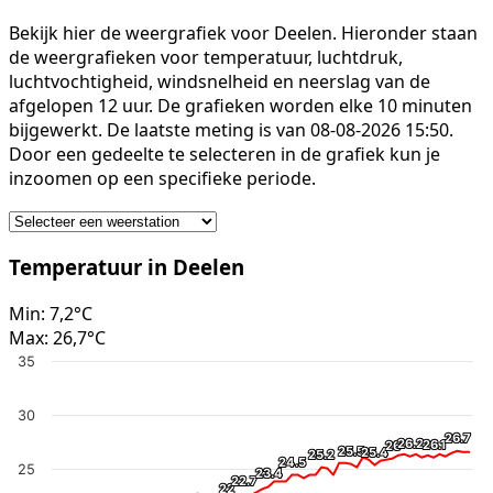
Bekijk hier de weergrafiek voor Deelen. Hieronder staan
de weergrafieken voor temperatuur, luchtdruk,
luchtvochtigheid, windsnelheid en neerslag van de
afgelopen 12 uur. De grafieken worden elke 10 minuten
bijgewerkt. De laatste meting is van 08-08-2026 15:50.
Door een gedeelte te selecteren in de grafiek kun je
inzoomen op een specifieke periode.
Temperatuur in Deelen
Min:
7,2°C
Max:
26,7°C
35
30
26.7
26.7
26.2
26.2
26.1
26.1
26
26
25.5
25.5
25.4
25.4
25.2
25.2
24.5
24.5
25
23.4
23.4
22.7
22.7
22
22