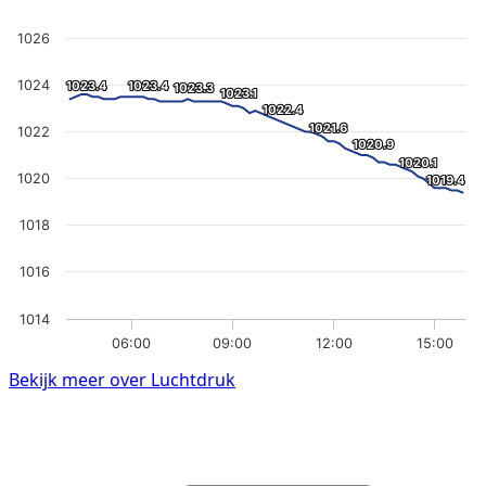
1026
1024
1023.4
1023.4
1023.4
1023.4
1023.3
1023.3
1023.1
1023.1
1022.4
1022.4
1021.6
1021.6
1022
1020.9
1020.9
1020.1
1020.1
1020
1019.4
1019.4
1018
1016
1014
06:00
09:00
12:00
15:00
Bekijk meer over Luchtdruk