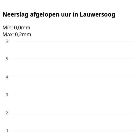
Neerslag afgelopen uur in Lauwersoog
Min:
0,0mm
Max:
0,2mm
6
5
4
3
2
1