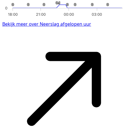
0.1
0.1
0
0
0
0
0
0
0
0
0
0
0
0
0
0
0
18:00
21:00
00:00
03:00
Bekijk meer over Neerslag afgelopen uur