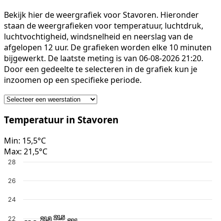
Bekijk hier de weergrafiek voor Stavoren. Hieronder
staan de weergrafieken voor temperatuur, luchtdruk,
luchtvochtigheid, windsnelheid en neerslag van de
afgelopen 12 uur. De grafieken worden elke 10 minuten
bijgewerkt. De laatste meting is van 06-08-2026 21:20.
Door een gedeelte te selecteren in de grafiek kun je
inzoomen op een specifieke periode.
Temperatuur in Stavoren
Min:
15,5°C
Max:
21,5°C
28
26
24
21.5
21.5
22
21.3
21.3
21.1
21.1