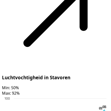
Luchtvochtigheid in Stavoren
Min:
50%
Max:
92%
100
92
92
91
91